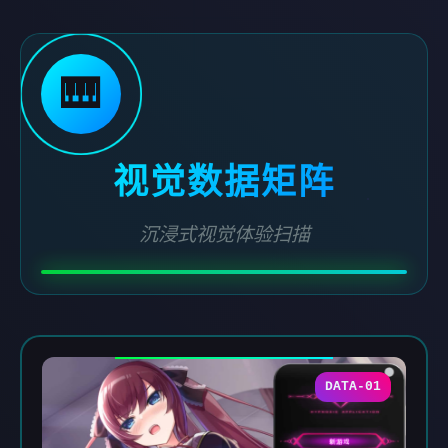
🎹
视觉数据矩阵
沉浸式视觉体验扫描
DATA-01