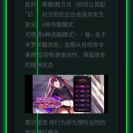
此外，根据t教方式（如何让其起
飞），对方的反应也会逐渐发生
变化，4种洗脑模式
可使用4种洗脑模式！・催○ 处于
半梦半醒状态，会服从任何命令
束缚 仅控制身体动作，保留原本
的精神状态
常识修改 将行为视为理所当然的
常识进行篡改