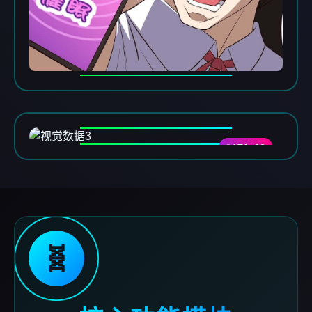
DATA-03
🧬