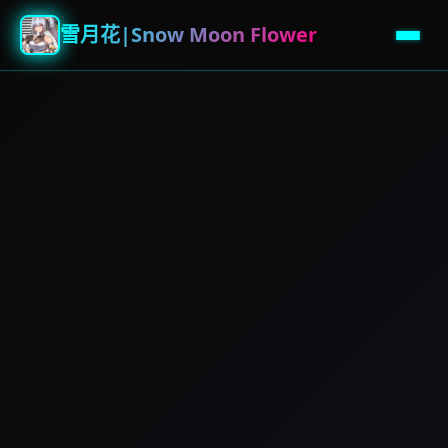
雪月花|Snow Moon Flower