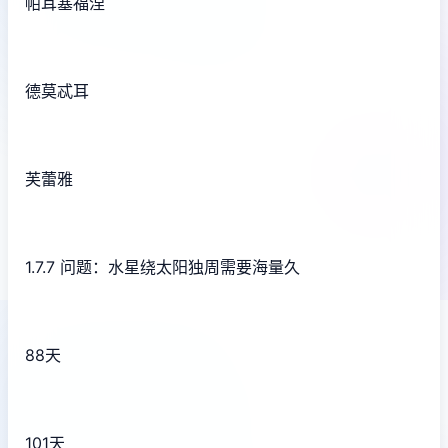
帕耳塞福涅
德莫忒耳
芙蕾雅
1.7.7 问题：水星绕太阳独周需要海量久
88天
101天