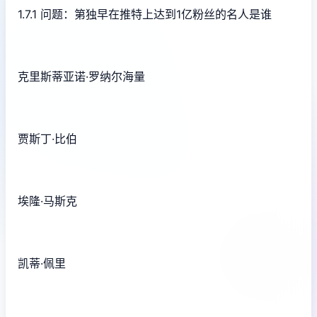
1.7.1 问题：第独早在推特上达到1亿粉丝的名人是谁
克里斯蒂亚诺·罗纳尔海量
贾斯丁·比伯
埃隆·马斯克
凯蒂·佩里