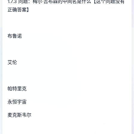
1.7.3 问题：梅尔·吉布森的中间名是什么【这个问题没有
正确答案】
布鲁诺
艾伦
帕特里克
永恒宇宙
麦克斯韦尔