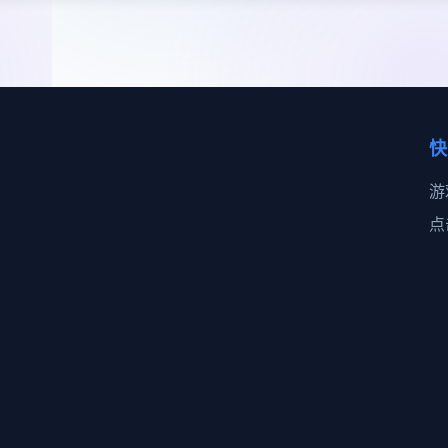
快
游
点