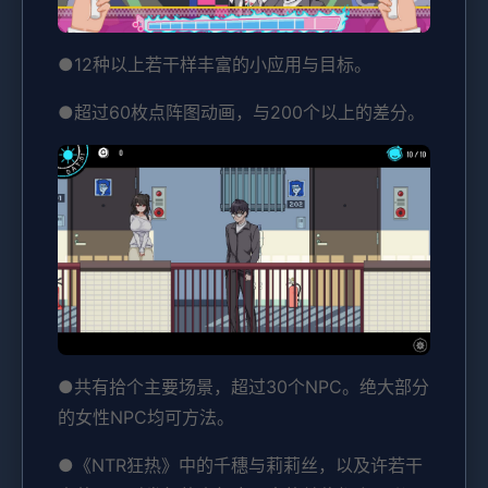
●12种以上若干样丰富的小应用与目标。
●超过60枚点阵图动画，与200个以上的差分。
●共有拾个主要场景，超过30个NPC。绝大部分
的女性NPC均可方法。
●《NTR狂热》中的千穗与莉莉丝，以及许若干