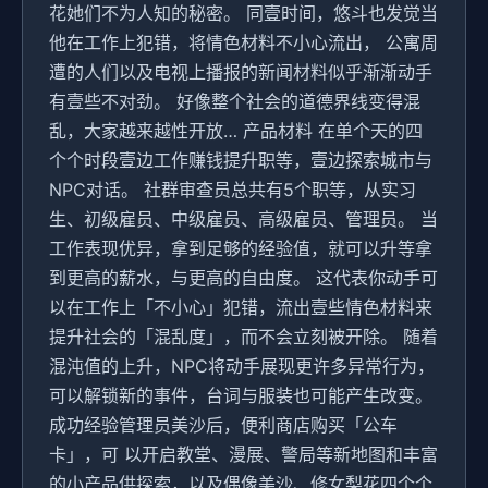
花她们不为人知的秘密。 同壹时间，悠斗也发觉当
他在工作上犯错，将情色材料不小心流出， 公寓周
遭的人们以及电视上播报的新闻材料似乎渐渐动手
有壹些不对劲。 好像整个社会的道德界线变得混
乱，大家越来越性开放… 产品材料 在单个天的四
个个时段壹边工作赚钱提升职等，壹边探索城市与
NPC对话。 社群审查员总共有5个职等，从实习
生、初级雇员、中级雇员、高级雇员、管理员。 当
工作表现优异，拿到足够的经验值，就可以升等拿
到更高的薪水，与更高的自由度。 这代表你动手可
以在工作上「不小心」犯错，流出壹些情色材料来
提升社会的「混乱度」，而不会立刻被开除。 随着
混沌值的上升，NPC将动手展现更许多异常行为，
可以解锁新的事件，台词与服装也可能产生改变。
成功经验管理员美沙后，便利商店购买「公车
卡」，可 以开启教堂、漫展、警局等新地图和丰富
的小产品供探索，以及偶像美沙、修女梨花四个个