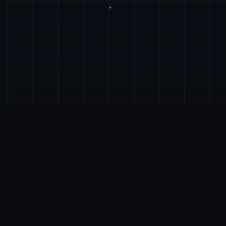
💻
产品详情
游戏特色
特工17这是单款由[HEXATAIL]制作的沙盒SLG作