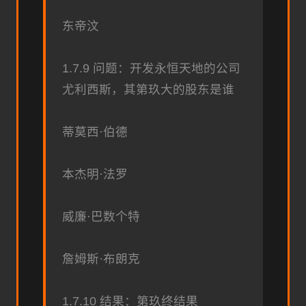
东帝汶
1.7.9 问题：开发永恒天地的公司
尤利西斯，其第玖大的股东是谁
蒂莫西·伯德
本杰明·法罗
威廉·巴数个特
詹姆斯·布朗克
1.7.10 结果：第玖终结果