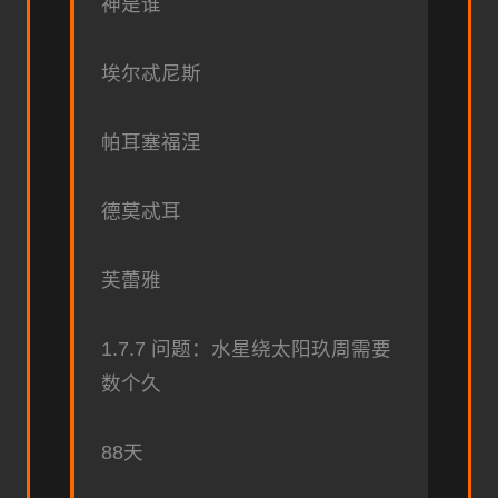
神是谁
埃尔忒尼斯
帕耳塞福涅
德莫忒耳
芙蕾雅
1.7.7 问题：水星绕太阳玖周需要
数个久
88天