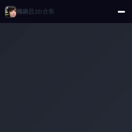
梅麻吕3D合集