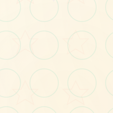
○
⚔️
No.1