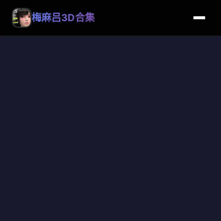
梅麻吕3D合集