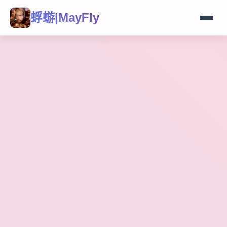
蜉蝣|MayFly