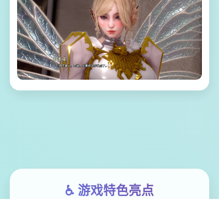
♿ 游戏特色亮点
蜉蝣（MayFly）是单种国风SLG应用，以异