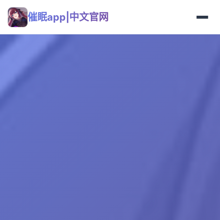
催眠app|中文官网