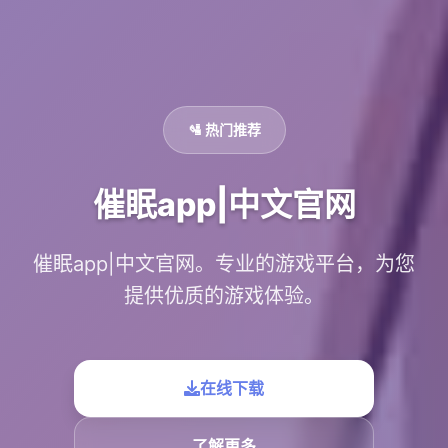
🛂 热门推荐
催眠app|中文官网
催眠app|中文官网。专业的游戏平台，为您
提供优质的游戏体验。
在线下载
了解更多