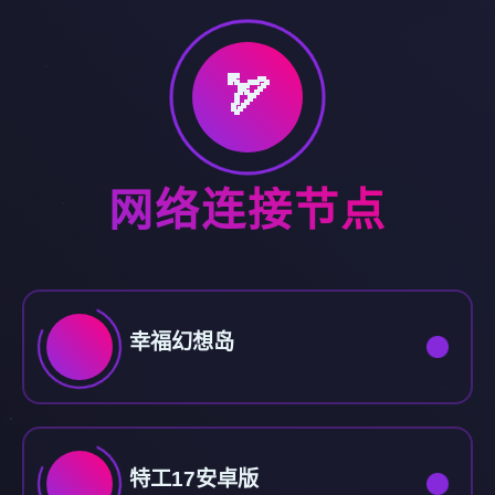
🏹
网络连接节点
幸福幻想岛
特工17安卓版