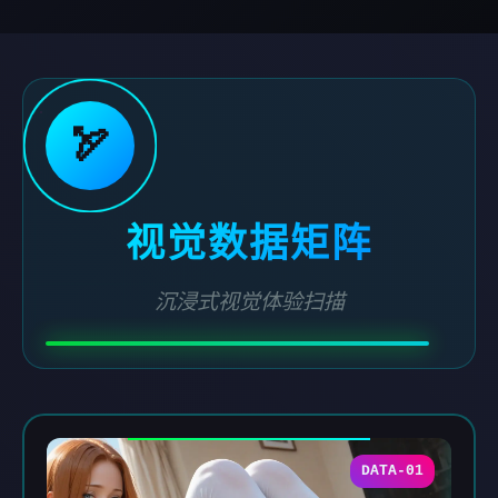
🏹
视觉数据矩阵
沉浸式视觉体验扫描
DATA-01