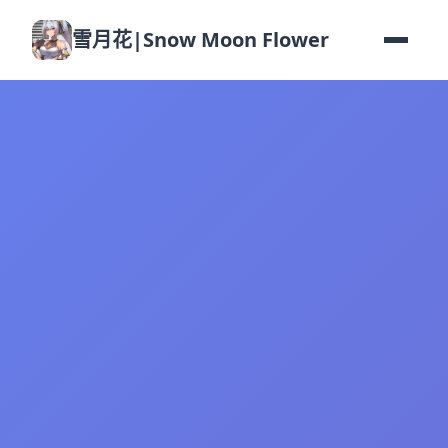
雪月花|Snow Moon Flower