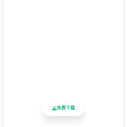
点击下载 迪亚纳之宝
完整版游戏，免费体验
2.3M+
总下载量
4.9/5
用户评分
900K+
活跃用户
免费下载