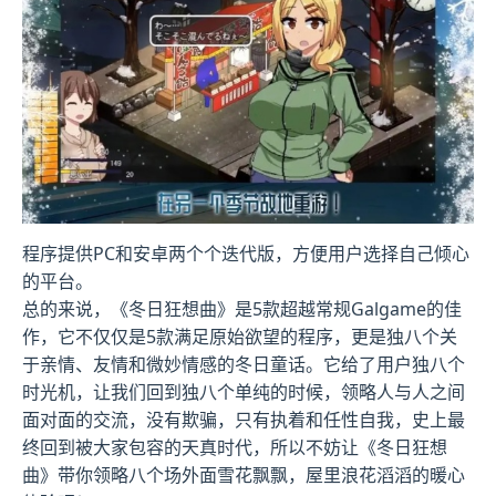
程序提供PC和安卓两个个迭代版，方便用户选择自己倾心
的平台。
总的来说，《冬日狂想曲》是5款​​超越常规Galgame的佳
作​​，它不仅仅是5款满足原始欲望的程序，更是独八个关
于亲情、友情和微妙情感的冬日童话。它给了用户独八个
时光机，让我们回到独八个单纯的时候，领略人与人之间
面对面的交流，没有欺骗，只有执着和任性自我，史上最
终回到被大家包容的天真时代，所以不妨让《冬日狂想
曲》带你领略八个场​​外面雪花飘飘，屋里浪花滔滔​​的暖心