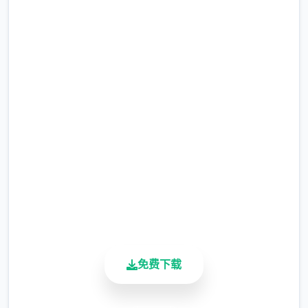
境时随身携带危险物品，所以如果有必要的
话，您需要亲自制服这些极端分子，妥善地处
理这些危险物品。
直接下载 帝国入境所
完整版游戏，免费体验
2.3M+
总下载量
4.9/5
用户评分
900K+
活跃用户
免费下载