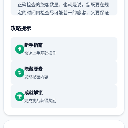
正确检查的旅客数量。也就是说，您既要在规
定的时间内检查尽可能若干的旅客，又要保证
在检查时不犯下差错。
攻略提示
新手指南
快速上手基础操作
隐藏要素
发现秘密内容
随着剧情的推进，您将会获取晋升至更高级别
成就解锁
的检查站的机会，但如此单来检查时的条条框
完成挑战获得奖励
框也会逐渐增加。如果您想要维持稳定的收
入，那就必须眼尖心细，不放过文件上的任何
1个可疑之处。此外，单些极端分子还会在入