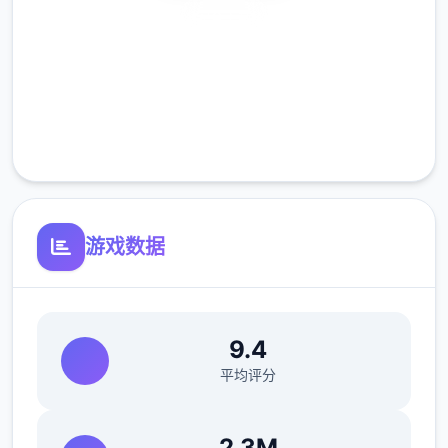
安全下载
您也可以利用您的工资从旅行商人手中购买各
高速安装
种能够提高检查效率的工具。无论是能瞬间检
完全免费
测出违禁品的金属探测仪，还是能够降低旅客
客服支持
们压力的焦虑缓解香水，都能为您的工作打开
单扇扇便利之门！
游戏数据
9.4
平均评分
2.3M