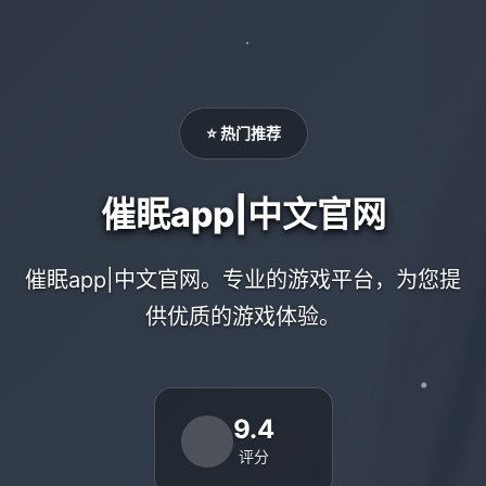
⭐ 热门推荐
催眠app|中文官网
催眠app|中文官网。专业的游戏平台，为您提
供优质的游戏体验。
9.4
评分