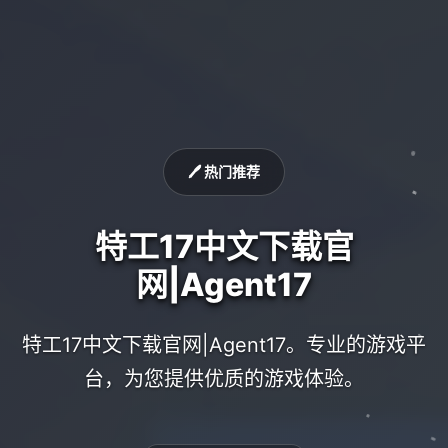
🖊️ 热门推荐
特工17中文下载官
网|Agent17
特工17中文下载官网|Agent17。专业的游戏平
台，为您提供优质的游戏体验。