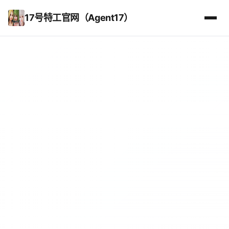
17号特工官网（Agent17）