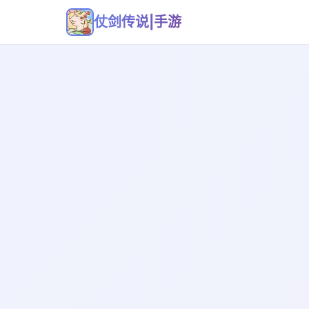
仗剑传说|手游