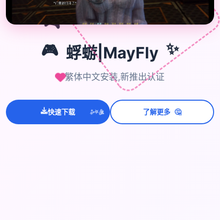
🎮
✨
🎮
蜉蝣|MayFly
繁体中文安装,新推出认证
🤔
💫
快速下载
了解更多
✨
⭐