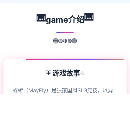
🎹
🎹
game介绍
🟢
🔴
🟡
🔵
🟣
📖
游戏故事
✨
蜉蝣（MayFly）是独家国风SLG竞技，以异
能题材为背景，精美的建模和宏大的剧情为控
制者带来沉浸式的竞技尝试。EP2重置版现已
推出，带来总共面提升的竞技材料。 这座都
市的暗影深处藏匿着无数谜团。摩天大楼之间