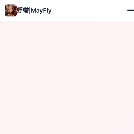
蜉蝣|MayFly