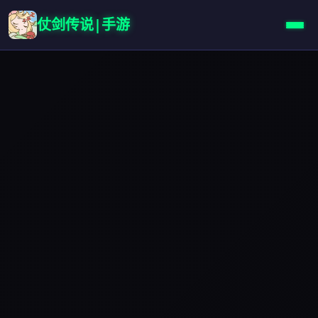
仗剑传说|手游