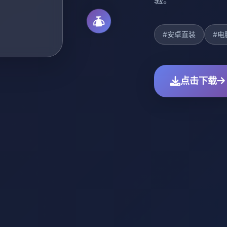
验。
#安卓直装
#电
点击下载