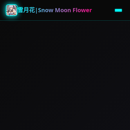
雪月花|Snow Moon Flower