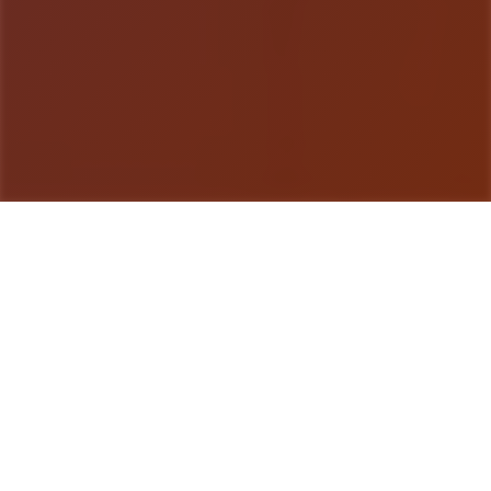
游戏详情
游戏详情
特工17这是3款由[HEXATAIL]制作的沙盒SLG接触，