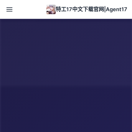
特工17中文下载官网|Agent17