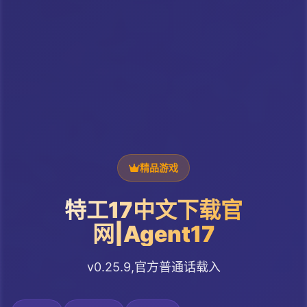
精品游戏
特工17中文下载官
网|Agent17
v0.25.9,官方普通话载入