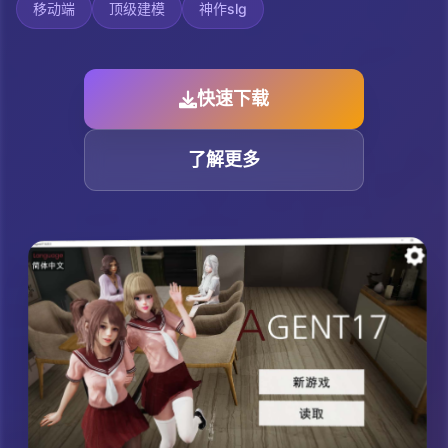
移动端
顶级建模
神作slg
快速下载
了解更多