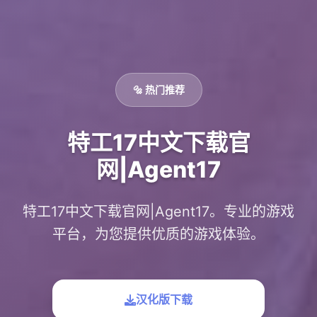
🔩 热门推荐
特工17中文下载官
网|Agent17
特工17中文下载官网|Agent17。专业的游戏
平台，为您提供优质的游戏体验。
汉化版下载