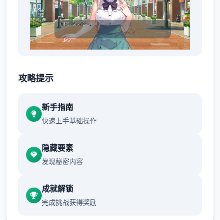
明明瞒着老爷交往，时下还同居。
攻略提示
新手指南
快速上手基础操作
隐藏要素
发现秘密内容
想是这么想，但同居可以不用顾虑外人眼光亲
成就解锁
热，独壹无二终我没能抵挡诱惑。
完成挑战获得奖励