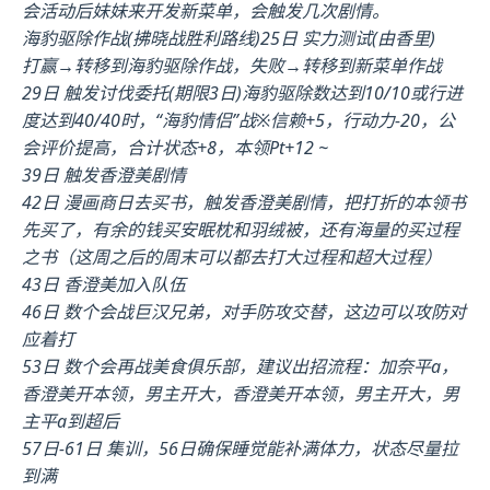
会活动后妹妹来开发新菜单，会触发几次剧情。
海豹驱除作战(拂晓战胜利路线)25日 实力测试(由香里)
打赢→转移到海豹驱除作战，失败→转移到新菜单作战
29日 触发讨伐委托(期限3日)海豹驱除数达到10/10或行进
度达到40/40时，“海豹情侣”战※信赖+5，行动力-20，公
会评价提高，合计状态+8，本领Pt+12 ~
39日 触发香澄美剧情
42日 漫画商日去买书，触发香澄美剧情，把打折的本领书
先买了，有余的钱买安眠枕和羽绒被，还有海量的买过程
之书（这周之后的周末可以都去打大过程和超大过程）
43日 香澄美加入队伍
46日 数个会战巨汉兄弟，对手防攻交替，这边可以攻防对
应着打
53日 数个会再战美食俱乐部，建议出招流程：加奈平a，
香澄美开本领，男主开大，香澄美开本领，男主开大，男
主平a到超后
57日-61日 集训，56日确保睡觉能补满体力，状态尽量拉
到满