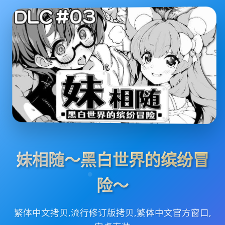
妹相随～黑白世界的缤纷冒
险～
繁体中文拷贝,流行修订版拷贝,繁体中文官方窗口,