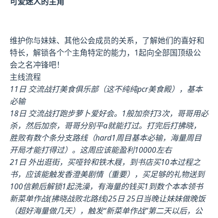
可爱迷人的主角
维护你与妹妹、其他公会成员的关系，了解她们的喜好和
特长，解锁各个个主角特定的能力，1起向全部国顶级公
会之名冲锋吧！
主线流程
11日 交流战打美食俱乐部（这不纯纯pcr美食殿），基本
必输
18日 交流战打跑步萝卜爱好会。1般加奈打3次，哥哥用必
杀，然后加奈，哥哥分别平a就能打过。打完后打拂晓，
胜败有数个条分支路线（hard1周目基本必输，海量周目
开局才能打得过）。这周应该能盈利10000左右
21日 外出逛街，买哑铃和铁木屐，到书店买10本过程之
书，应该能触发香澄美剧情（重要），买足够的礼物送到
100信赖后解锁1起洗澡，有海量的钱买1到数个本本领书
新菜单作战(拂晓战败北路线)25日 25日当晚让妹妹做晚饭
（超好海量做几天），触发“新菜单作战”第二天以后，公