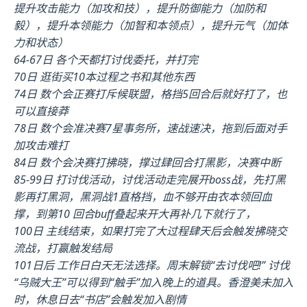
提升攻击能力（加攻和技），提升防御能力（加防和
毅），提升本领能力（加智和本领点），提升元气（加体
力和状态）
64-67日 各个天都打讨伐委托，并打完
70日 逛街买10本过程之书和其他东西
74日 数个会正赛打斥候联盟，格挡5回合后就好打了，也
可以直接莽
78日 数个会准决赛7星事务所，速战速决，拖到后面对手
加攻击难打
84日 数个会决赛打拂晓，撑过肆回合打黑影，决赛中断
85-99日 打讨伐活动，讨伐活动走完展开boss战，先打黑
影再打黑洞，黑洞战1直格挡，血不够开由衣本领回血
撑，到第10 回合buff叠起来开大再补几下就行了，
100日 主线结束，如果打完了大过程肆天后会触发拂晓交
流战，打赢触发结局
101日后 工作日白天无法选择。周末解锁“去讨伐吧!” 讨伐
“乌贼大王”可以得到“触手”加入晚上的道具。香澄美未加入
时，休息日去“书店”会触发加入剧情