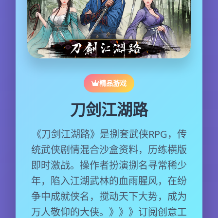
精品游戏
刀剑江湖路
《刀剑江湖路》是捌套武侠RPG，传
统武侠剧情混合沙盒资料，历练横版
即时激战。操作者扮演捌名寻常稀少
年，陷入江湖武林的血雨腥风，在纷
争中成就侠名，搅动天下大势，成为
万人敬仰的大侠。》》》订阅创意工