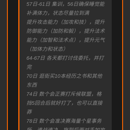
57日-61日 集训，56日确保睡觉能
补满体力，状态尽量拉到满
提升攻击能力（加攻和技），提升
防御能力（加防和毅），提升法术
能力（加智和法术点），提升元气
（加体力和状态）
64-67日 各天都打讨伐委托，并打
完
70日 逛街买10本经历之书和其他
东西
74日 数个会正赛打斥候联盟，格
挡5回合后就好打了，也可以直接
莽
78日 数个会准决赛海量个星事务