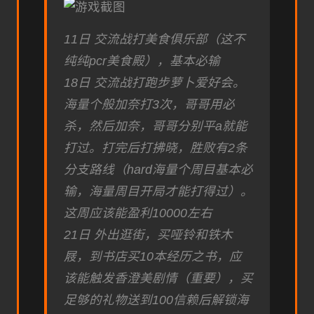
11日 交流战打美食俱乐部（这不
纯纯pcr美食殿），基本必输
18日 交流战打跑步萝卜爱好会。
海量个般加奈打3次，哥哥用必
杀，然后加奈，哥哥分别平a就能
打过。打完后打拂晓，胜败有2条
分支路线（hard海量个周目基本必
输，海量周目开局才能打得过）。
这周应该能盈利10000左右
21日 外出逛街，买哑铃和铁木
屐，到书店买10本经历之书，应
该能触发香澄美剧情（重要），买
足够的礼物送到100信赖后解锁海