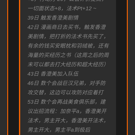
一切面状态+8，法术Pt+12 ~
39日 触发香澄美剧情
42日 漫画商日去买书，触发香澄
美剧情，把打折的法术书先买了，
有余的钱买安眠枕和羽绒被，还有
海量的买经历之书（这周之后的周
末可以都去打大经历和超大经历）
43日 香澄美加入队伍
46日 数个会战巨汉兄弟，对手防
攻交替，这边可以攻防对应着打
53日 数个会再战美食俱乐部，建
议出招流程：加奈平a，香澄美开
法术，男主开大，香澄美开法术，
男主开大，男主平a到极后