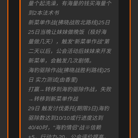
量个起洗澡，有海量的钱买海量个
到2本法术书
新菜单作战(拂晓战败北路线)25日
25日当晚让妹妹做晚饭（极好海
量做几天），触发“新菜单作战”第
二天以后，公会活动后妹妹来开发
新菜单，会触发几次剧情。
海豹驱除作战(拂晓战胜利路线)25
日 实力测试(由香里)
打赢→转移到海豹驱除作战，失败
→转移到新菜单作战
29日 触发讨伐委托(期限3日)海豹
驱除数达到10/10或行进度达到
40/40时，“海豹情侣”战※信赖
+5，行动力-20，公会评价提高，