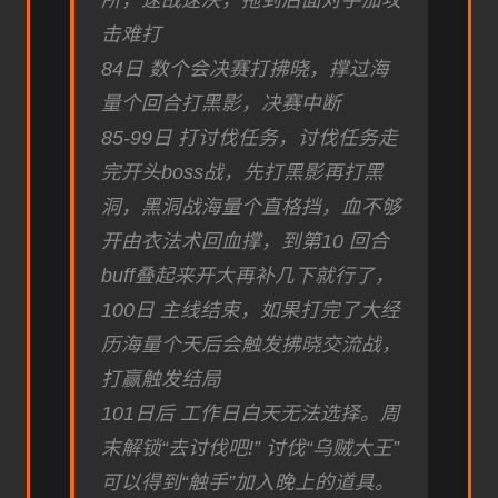
所，速战速决，拖到后面对手加攻
击难打
84日 数个会决赛打拂晓，撑过海
量个回合打黑影，决赛中断
85-99日 打讨伐任务，讨伐任务走
完开头boss战，先打黑影再打黑
洞，黑洞战海量个直格挡，血不够
开由衣法术回血撑，到第10 回合
buff叠起来开大再补几下就行了，
100日 主线结束，如果打完了大经
历海量个天后会触发拂晓交流战，
打赢触发结局
101日后 工作日白天无法选择。周
末解锁“去讨伐吧!” 讨伐“乌贼大王”
可以得到“触手”加入晚上的道具。