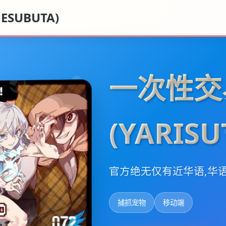
SUBUTA)
一次性交
(YARIS
官方绝无仅有近华语,华
捕抓宠物
移动端