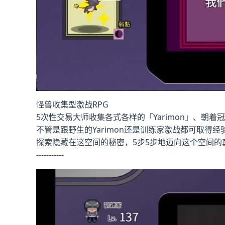
怪兽收集型激战RPG
5次性交易大师收集各式各样的「Yarimon」、朝着
不管是跟野生的Yarimon还是训练家激战都可取得经
探索隐藏在这空间的秘密，5步5步地迈向这个空间的
-----------