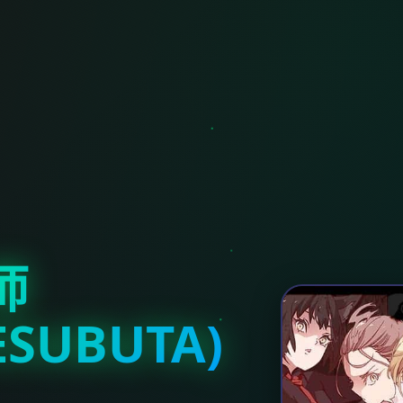
师
ESUBUTA)