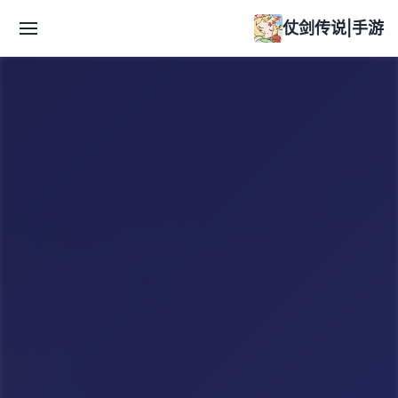
仗剑传说|手游