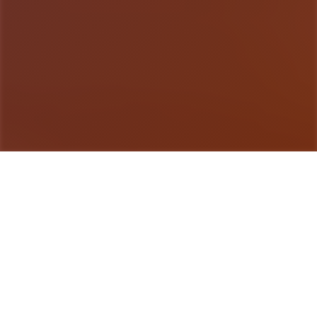
游戏详情
游戏详情