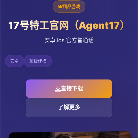
精品游戏
17号特工官网（Agent17）
安卓,ios,官方普通话
安卓
顶级建模
直接下载
了解更多