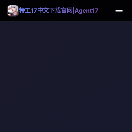
特工17中文下载官网|Agent17