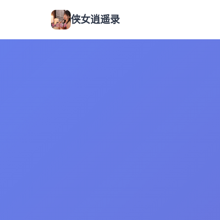
侠女逍遥录