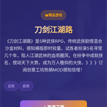
精品游戏
刀剑江湖路
《刀剑江湖路》是5种武侠RPG，传统武侠剧情混合
沙盒材料，感知横版即时较量。试炼者扮演5名寻常
几个年，陷入江湖武林的血雨腥风，在纷争中成就侠
名，搅动天下大势，成为万人敬仰的大侠。》》》订
阅创意工坊热销MOD感知倍增！
武術
劇情