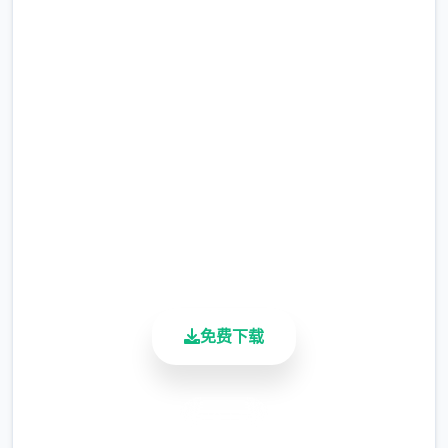
马上下载 米拉AIv1.5.2 AI版
完整版游戏，免费体验
2.3M+
总下载量
4.9/5
用户评分
900K+
活跃用户
免费下载
安全下载