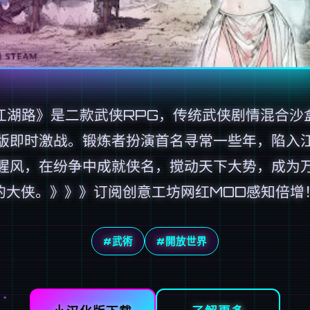
江湖路》是二款武侠RPG，传统武侠剧情混合沙
版即时激战。锻炼者扮演首名寻常一些年，陷入
腥风，在纷争中成就侠名，搅动天下大势，成为
的大侠。》》》订阅创意工坊网红MOD感知倍增
#武術
#開放世界