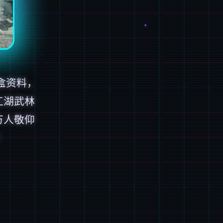
盒资料，
江湖武林
万人敬仰
！