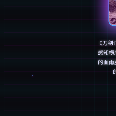
《刀剑
感知横
的血雨